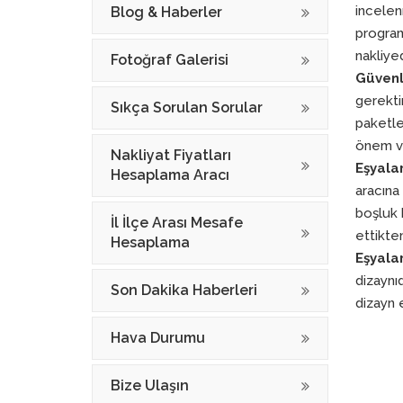
incelen
Blog & Haberler
program
nakliye
Fotoğraf Galerisi
Güvenl
gerekti
Sıkça Sorulan Sorular
paketle
önem v
Nakliyat Fiyatları
Eşyala
Hesaplama Aracı
aracına
boşluk 
İl İlçe Arası Mesafe
ettikten
Hesaplama
Eşyalar
dizaynıd
Son Dakika Haberleri
dizayn 
Hava Durumu
Bize Ulaşın