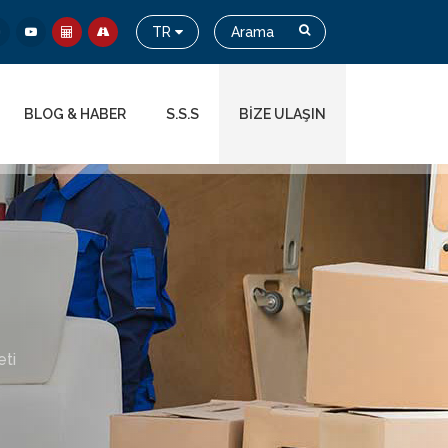
TR
BLOG & HABER
S.S.S
BİZE ULAŞIN
ti