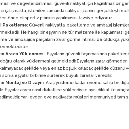
mesi ve değerlendirilmesi, güvenli nakliyat için kaçınılmaz bir ger
lı çalışmakta, istenilen zamanda nakliye işlemini gerçekleştirmekt
den önce ekspertiz planının yapılmasını tavsiye ediyoruz.
i Paketleme
: Güvenli nakliyatta, paketleme ve ambalaj işlemle
rmektedir. Herhangi bir eşyanın ne tür malzeme ile kaplanması ger
me ve ambalajda parçaların zarar görme ihtimali de oldukça yüksek
ermektedirler.
rın Araca Yüklenmesi
: Eşyaların güvenli taşınmasında paketlem
 doğru olarak yüklenmesi gelmektedir.Eşyaların zarar görmeden ta
kalmayacak şekilde veya en az boşluk kalacak şekilde düzenli ve d
 sonra eşyalar birbirine sürterek büyük zararlar verebilir.
ın Montaj ve Dizaynı
: Araç yükleme kadar öneme sahip bir diğer
ır. Eşyalar araca nasıl dikkatlice yüklendiyse aynı dikkat ile araçt
edilmelidir. Yani evden eve nakliyatta müşteri memnuniyeti tam s