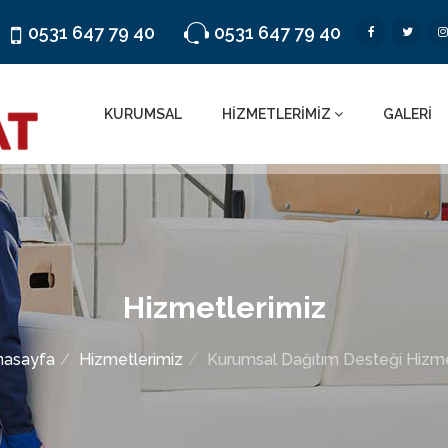
0531 647 79 40
0531 647 79 40
KURUMSAL
HİZMETLERİMİZ
GALERİ
Hizmetlerimiz
nasayfa
Hizmetlerimiz
Kurumsal Dağıtım Desteği Hizme