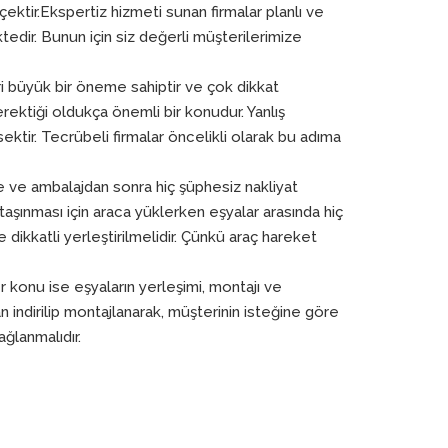
çektir.Ekspertiz hizmeti sunan firmalar planlı ve
edir. Bunun için siz değerli müşterilerimize
ri büyük bir öneme sahiptir ve çok dikkat
ektiği oldukça önemli bir konudur. Yanlış
tir. Tecrübeli firmalar öncelikli olarak bu adıma
e ve ambalajdan sonra hiç şüphesiz nakliyat
şınması için araca yüklerken eşyalar arasında hiç
ikkatli yerleştirilmelidir. Çünkü araç hareket
 konu ise eşyaların yerleşimi, montajı ve
an indirilip montajlanarak, müşterinin isteğine göre
ağlanmalıdır.