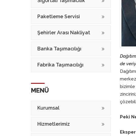
Sigortalı Taşımacılık
Paketleme Servisi
Şehirler Arası Nakliyat
Banka Taşımacılığı
Dağıtım 
de veriy
Fabrika Taşımacılığı
Dağıtım
merkezl
bizimle 
MENÜ
zincirin
çözebili
Kurumsal
Peki N
Hizmetlerimiz
Ekspert